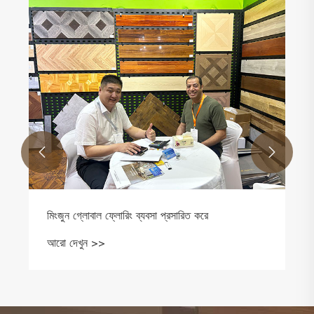


প্রসারিত করে
পুনর্ব্যবহৃত বিষয়বস্তু কি LVT ফ্লোরিং
বান্ধব করে তুলতে পারে?
আরো দেখুন >>