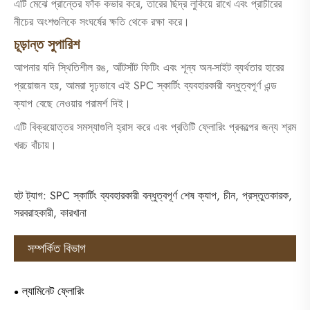
এটি মেঝে প্রান্তের ফাঁক কভার করে, তারের ছিদ্র লুকিয়ে রাখে এবং প্রাচীরের
নীচের অংশগুলিকে সংঘর্ষের ক্ষতি থেকে রক্ষা করে।
চূড়ান্ত সুপারিশ
আপনার যদি স্থিতিশীল রঙ, আঁটসাঁট ফিটিং এবং শূন্য অন-সাইট ব্যর্থতার হারের
প্রয়োজন হয়, আমরা দৃঢ়ভাবে এই SPC স্কার্টিং ব্যবহারকারী বন্ধুত্বপূর্ণ এন্ড
ক্যাপ বেছে নেওয়ার পরামর্শ দিই।
এটি বিক্রয়োত্তর সমস্যাগুলি হ্রাস করে এবং প্রতিটি ফ্লোরিং প্রকল্পের জন্য শ্রম
খরচ বাঁচায়।
হট ট্যাগ: SPC স্কার্টিং ব্যবহারকারী বন্ধুত্বপূর্ণ শেষ ক্যাপ, চীন, প্রস্তুতকারক,
সরবরাহকারী, কারখানা
সম্পর্কিত বিভাগ
ল্যামিনেট ফ্লোরিং