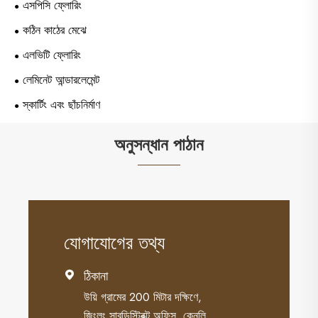
এসপিসি ফ্লোরিং
কঠিন কাঠের মেঝে
এলভিটি ফ্লোরিং
লেমিনেট আন্ডারলেমেন্ট
স্কার্টিং এবং ছাঁচনির্মাণ
অনুসন্ধান পাঠান
যোগাযোগের তথ্য
ঠিকানা

উয়ি গ্রামের 200 মিটার দক্ষিণে,
জিংলং সাবডিস্ট্রিক্ট অফিস, কেনলি