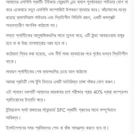
আমাদের এসপিসি স্কার্টিং ইউজার ফ্রেন্ডলি এন্ড ক্যাপ পুনর্ব্যবহৃত পাউডার যোগ না
করে একেবারে নতুন এসপিসি কম্পোজিট উপকরণ ব্যবহার করে। কাঁচামালের মধ্যে
রয়েছে ক্যালসিয়াম পাউডার এবং স্থিতিশীল পিভিসি রজন, একটি কমপ্যাক্ট
অভ্যন্তরীণ আণবিক কাঠামো সহ।
সস্তা প্লাস্টিকের আনুষাঙ্গিকগুলির সাথে তুলনা করে, এটি ঠান্ডা আবহাওয়ায় ভঙ্গুর
হবে না বা উচ্চ তাপমাত্রায় নরম হবে না।
কঠোরতা স্থির করা হয়েছে, এবং দীর্ঘ সময় ব্যবহারের পরে পৃষ্ঠের ঘনত্ব স্থিতিশীল
থাকে।
সাধারণ প্লাস্টিকের শেষ ক্যাপগুলির চেয়ে ভাল কাঠামো
আমরা প্রতিটি শেষ টুপি ভিতরে একটি অতিরিক্ত চাঙ্গা পাঁজর যোগ করুন।
এই সাধারণ নকশাটি আমাদের কারখানার চাপ পরীক্ষায় প্রায় 40% দ্বারা কম্প্রেশন
প্রতিরোধের উন্নতি করে।
ইন্টারফেস স্লট বাজারের স্ট্যান্ডার্ড SPC স্কার্টিং গ্রুভের সাথে সম্পূর্ণভাবে
সারিবদ্ধ।
ইনস্টলেশনের সময় শ্রমিকদের শেভ বা খাঁজ সামঞ্জস্য করতে হবে না।