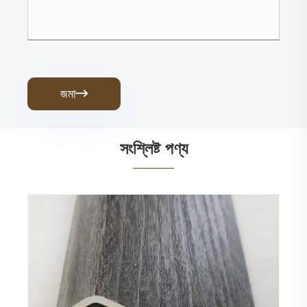
জমা

সংশ্লিষ্ট পণ্য