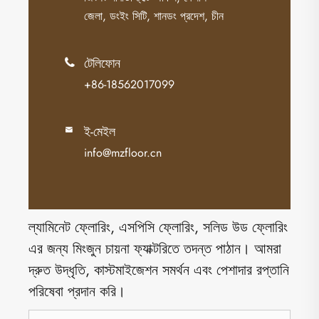
জেলা, ডংইং সিটি, শানডং প্রদেশ, চীন
টেলিফোন

+86-18562017099
ই-মেইল

info@mzfloor.cn
ল্যামিনেট ফ্লোরিং, এসপিসি ফ্লোরিং, সলিড উড ফ্লোরিং
এর জন্য মিংজুন চায়না ফ্যাক্টরিতে তদন্ত পাঠান। আমরা
দ্রুত উদ্ধৃতি, কাস্টমাইজেশন সমর্থন এবং পেশাদার রপ্তানি
পরিষেবা প্রদান করি।