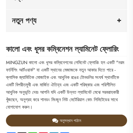
নতুন পণ্য
কালো এবং ধূসর কম্বিনেশন ল্যামিনেট ফ্লোরিং
MINGZUN কালো এবং ধূসর কম্বিনেশনের লেমিনেট ফ্লোরিং হল একটি "নরম
ফার্নিশিং আর্টওয়ার্ক" যা একটি স্থানের মেজাজকে নতুন আকার দিতে পারে -
ক্লাসিক জ্যামিতিক মোজাইক এবং আধুনিক রঙের টোনগুলির সংঘর্ষ স্থানটিকে
একটি বিপরীতমুখী এবং মার্জিত ঐতিহ্য এবং একটি পরিষ্কার এবং পরিশীলিত
আধুনিক অনুভূতি দেয়৷ আপনি যদি একটি উন্নত ল্যামিনেট মেঝে সরবরাহকারী
খুঁজছেন, অনুগ্রহ করে শানডং মিংজুন নিউ মেটেরিয়াল কোং লিমিটেডের সাথে
যোগাযোগ করুন।
অনুসন্ধান পাঠান