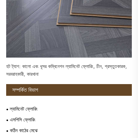
হট ট্যাগ: কালো এবং ধূসর কম্বিনেশন ল্যামিনেট ফ্লোরিং, চীন, প্রস্তুতকারক,
সরবরাহকারী, কারখানা
সম্পর্কিত বিভাগ
ল্যামিনেট ফ্লোরিং
এসপিসি ফ্লোরিং
কঠিন কাঠের মেঝে