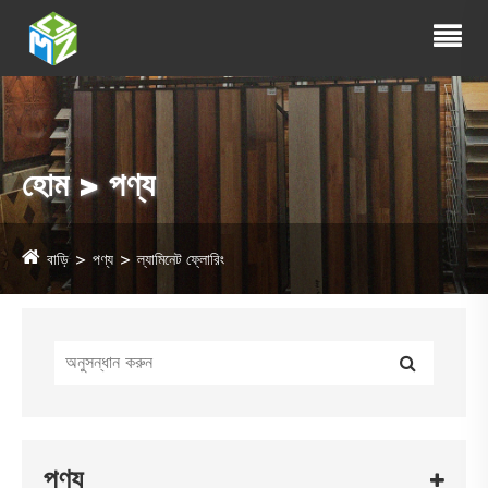
হোম > পণ্য
বাড়ি
পণ্য
ল্যামিনেট ফ্লোরিং
পণ্য