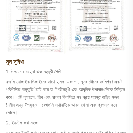
মূল সুবিধা
1. উচ্চ শেষ চেহারা এবং বহুমুখী শৈলী
ফরাসি মোজাইক ডিজাইনের সাথে হালকা এবং গাঢ় ধূসর টোনের সংমিশ্রণ একটি
পরিশীলিত অনুভূতি তৈরি করে যা বিপরীতমুখী এবং আধুনিক উপাদানগুলিকে মিশ্রিত
করে। এটি ন্যূনতম, শিল্প এবং হালকা বিলাসিতা সহ প্রায় সমস্ত বাড়ির সজ্জা
শৈলীর জন্য উপযুক্ত। রেখাগুলি স্থানটিকে আরও খোলা এবং প্রশস্ত করে
তোলে।
2. ইনস্টল করা সহজ
স্ন্যাপ-অন ইনস্টলেশনের জন্য কোন আঠা বা নখের প্রয়োজন নেই; পরিবেশ বান্ধব