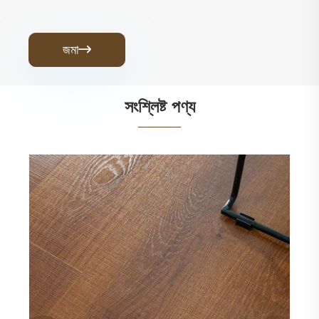
জমা

সংশ্লিষ্ট পণ্য
HDF EIR পৃষ্ঠ স্তরিত মেঝে
আরো দেখুন >>