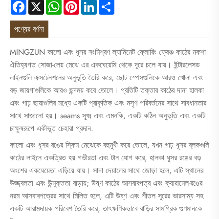
Facebook
X
WhatsApp
Pinterest
LinkedIn
Share
পণ্যের বর্ণনা
MINGZUN কালো এবং ধূসর সংমিশ্রণ ল্যামিনেট ফ্লোরিং ফ্রেঞ্চ কাঠের নকশা
ঐতিহ্যগত সোজা-লেয় মেঝে এর একঘেয়েমি থেকে দূরে চলে যায়। ইন্টারলেসড
লাইনগুলি এক্সটেনশনের অনুভূতি তৈরি করে, ছোট স্পেসগুলিকে আরও খোলা এবং
বড় জায়গাগুলিকে আরও ছন্দময় করে তোলে। প্রতিটি তক্তার কাঠের দানা হালকা
এবং গাঢ় ছায়াগুলির মধ্যে একটি প্রাকৃতিক এবং মসৃণ পরিবর্তনের সাথে সাবধানতার
সাথে সাজানো হয়। seams সূক্ষ্ম এবং এমনকি, একটি কঠিন অনুভূতি এবং একটি
চাক্ষুষরূপে একীভূত চেহারা প্রদান.
কালো এবং ধূসর রঙের স্কিম মেঝেকে বহুমুখী করে তোলে, যখন গাঢ় ধূসর ব্লকগুলি
কাঠের লাইনে একত্রিত হয় গভীরতা এবং টান যোগ করে, হালকা ধূসর রঙের বড়
অংশের একঘেয়েতা এড়িয়ে যায়। সাদা দেয়ালের সাথে জোড়া হলে, এটি স্থানের
উজ্জ্বলতা এবং উন্মুক্ততা বাড়ায়; উষ্ণ কাঠের আসবাবপত্র এবং ক্যারামেল-রঙের
নরম আসবাবপত্রের সাথে মিলিত হলে, এটি উষ্ণ এবং শীতল সুরের ভারসাম্য সহ
একটি আরামদায়ক পরিবেশ তৈরি করে, তাৎক্ষণিকভাবে বাড়ির সামগ্রিক গুণমানকে