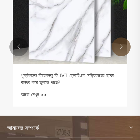
নতুন সুযোগ অন্বেষণ
আরো দেখুন >>


আমাদের সম্পর্কে