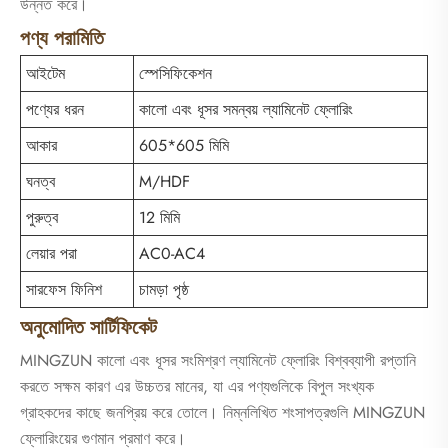
উন্নত করে।
পণ্য পরামিতি
আইটেম
স্পেসিফিকেশন
পণ্যের ধরন
কালো এবং ধূসর সমন্বয় ল্যামিনেট ফ্লোরিং
আকার
605*605 মিমি
ঘনত্ব
M/HDF
পুরুত্ব
12 মিমি
লেয়ার পরা
AC0-AC4
সারফেস ফিনিশ
চামড়া পৃষ্ঠ
অনুমোদিত সার্টিফিকেট
MINGZUN কালো এবং ধূসর সংমিশ্রণ ল্যামিনেট ফ্লোরিং বিশ্বব্যাপী রপ্তানি
করতে সক্ষম কারণ এর উচ্চতর মানের, যা এর পণ্যগুলিকে বিপুল সংখ্যক
গ্রাহকদের কাছে জনপ্রিয় করে তোলে। নিম্নলিখিত শংসাপত্রগুলি MINGZUN
ফ্লোরিংয়ের গুণমান প্রমাণ করে।