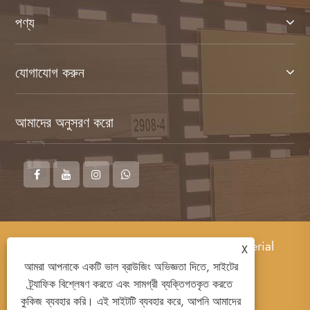
পণ্য
যোগাযোগ করুন
আমাদের অনুসরণ করো
কপিরাইট © 2026 Shandong MINGZUN New Material
X
Co.,Ltd. সর্বস্বত্ব সংরক্ষিত
আমরা আপনাকে একটি ভাল ব্রাউজিং অভিজ্ঞতা দিতে, সাইটের
ট্র্যাফিক বিশ্লেষণ করতে এবং সামগ্রী ব্যক্তিগতকৃত করতে
কুকিজ ব্যবহার করি। এই সাইটটি ব্যবহার করে, আপনি আমাদের