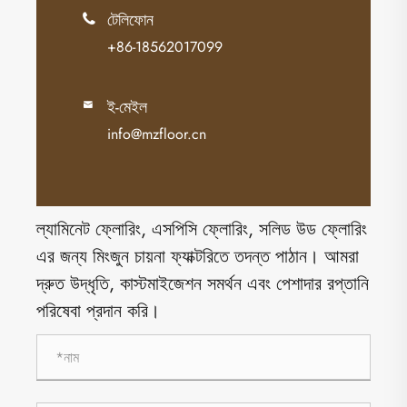
টেলিফোন

+86-18562017099
ই-মেইল

info@mzfloor.cn
ল্যামিনেট ফ্লোরিং, এসপিসি ফ্লোরিং, সলিড উড ফ্লোরিং
এর জন্য মিংজুন চায়না ফ্যাক্টরিতে তদন্ত পাঠান। আমরা
দ্রুত উদ্ধৃতি, কাস্টমাইজেশন সমর্থন এবং পেশাদার রপ্তানি
পরিষেবা প্রদান করি।