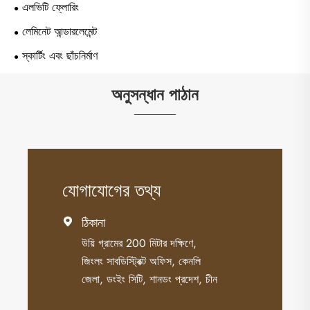
এলভিটি ফ্লোরিং
লেমিনেট আন্ডারলেমেন্ট
স্কার্টিং এবং ছাঁচনির্মাণ
অনুসন্ধান পাঠান
যোগাযোগের তথ্য
ঠিকানা

উয়ি গ্রামের 200 মিটার দক্ষিণে,
জিংলং সাবডিস্ট্রিক্ট অফিস, কেনলি
জেলা, ডংইং সিটি, শানডং প্রদেশ, চীন