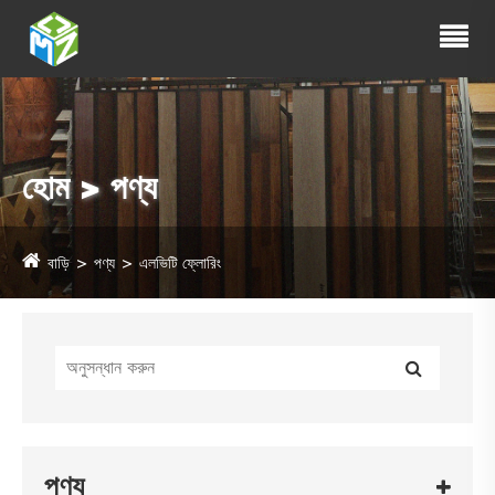
হোম > পণ্য
বাড়ি
পণ্য
এলভিটি ফ্লোরিং
পণ্য