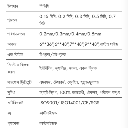
উপাদান
পিভিসি
0.15 মিমি, 0.2 মিমি, 0.3 মিমি, 0.5 মিমি, 0.7
পুরুত্ব
মিমি
পরিধান-স্তর
0.2mm/0.3mm/0.4mm/0.5mm
আকার
6"*36",6"*48",7"*48",9"*48",কাস্টম সাইজ
এজ স্টাইল
টি-গ্রুভ/ইউ-গ্রুভ
সিস্টেমে ক্লিক
ইউনিলিন, ভ্যালিঞ্জ, ডাবল, একক ক্লিক
করুন
সারফেস ট্রিটমেন্ট
এমবসড, টেক্সচার্ড, প্লেইন, হ্যান্ড-স্ক্র্যাপড
সুবিধা
অ্যান্টি-স্লিপ, 100% জলরোধী, টেকসই, পরিবেশ বান্ধব
সার্টিফিকেট
ISO9001/ ISO14001/CE/SGS
রঙ
কাস্টমাইজড
প্যাকেজ
কাস্টমাইজড