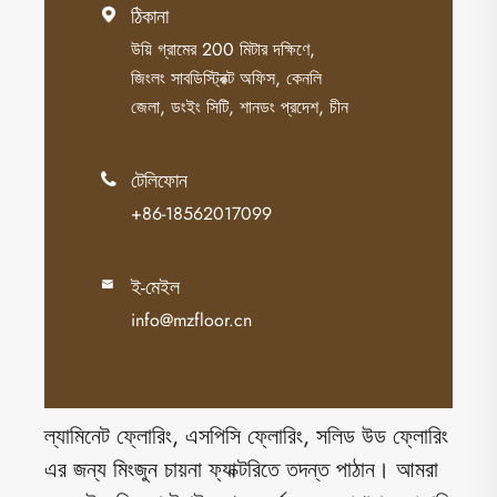
ঠিকানা

উয়ি গ্রামের 200 মিটার দক্ষিণে,
জিংলং সাবডিস্ট্রিক্ট অফিস, কেনলি
জেলা, ডংইং সিটি, শানডং প্রদেশ, চীন
টেলিফোন

+86-18562017099
ই-মেইল

info@mzfloor.cn
ল্যামিনেট ফ্লোরিং, এসপিসি ফ্লোরিং, সলিড উড ফ্লোরিং
এর জন্য মিংজুন চায়না ফ্যাক্টরিতে তদন্ত পাঠান। আমরা