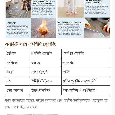
এলভিটি বনাম এসপিসি ফ্লোরিং
বৈশিষ্ট্য
এলভিটি ফ্লোরিং
এসপিসি ফ্লোরিং
নমনীয়তা
উচ্চতর
অনমনীয়
আরাম
নরম অনুভূতি
কঠিন
গঠন
পিভিসি-ভিত্তিক
স্টোন প্লাস্টিক কম্পোজিট
সেরা ব্যবহার
অন্দর আবাসিক
উচ্চ-ট্রাফিক / বাণিজ্যিক
যখন গ্রাহকদের আরাম, কাঠের বাস্তবতা এবং নমনীয় ইনস্টলেশনের প্রয়োজন হয়
তখন LVT পছন্দ করা হয়।