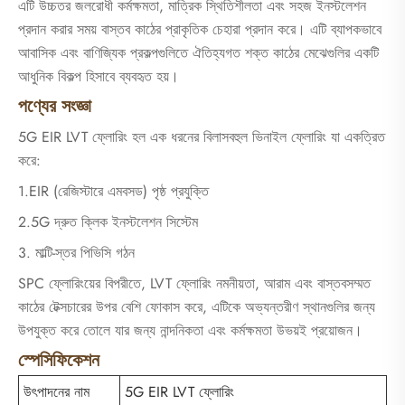
এটি উচ্চতর জলরোধী কর্মক্ষমতা, মাত্রিক স্থিতিশীলতা এবং সহজ ইনস্টলেশন
প্রদান করার সময় বাস্তব কাঠের প্রাকৃতিক চেহারা প্রদান করে। এটি ব্যাপকভাবে
আবাসিক এবং বাণিজ্যিক প্রকল্পগুলিতে ঐতিহ্যগত শক্ত কাঠের মেঝেগুলির একটি
আধুনিক বিকল্প হিসাবে ব্যবহৃত হয়।
পণ্যের সংজ্ঞা
5G EIR LVT ফ্লোরিং হল এক ধরনের বিলাসবহুল ভিনাইল ফ্লোরিং যা একত্রিত
করে:
1.EIR (রেজিস্টারে এমবসড) পৃষ্ঠ প্রযুক্তি
2.5G দ্রুত ক্লিক ইনস্টলেশন সিস্টেম
3. মাল্টি-স্তর পিভিসি গঠন
SPC ফ্লোরিংয়ের বিপরীতে, LVT ফ্লোরিং নমনীয়তা, আরাম এবং বাস্তবসম্মত
কাঠের টেক্সচারের উপর বেশি ফোকাস করে, এটিকে অভ্যন্তরীণ স্থানগুলির জন্য
উপযুক্ত করে তোলে যার জন্য নান্দনিকতা এবং কর্মক্ষমতা উভয়ই প্রয়োজন।
স্পেসিফিকেশন
উৎপাদনের নাম
5G EIR LVT ফ্লোরিং