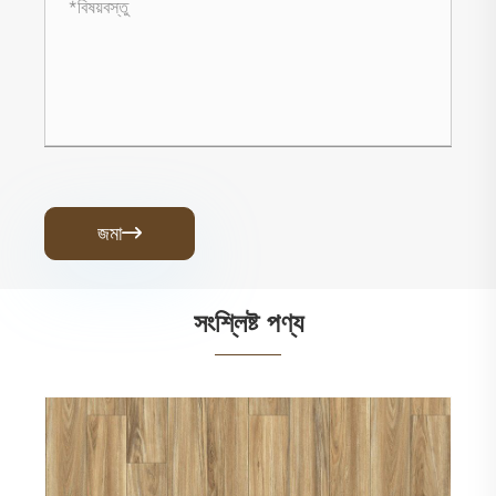
জমা

সংশ্লিষ্ট পণ্য
ভি-গ্রুভ ড্রাই ব্যাক এলভিটি ফ্লোরিং