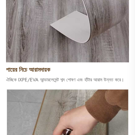
পায়ের নিচে আরামদায়ক
ঐচ্ছিক IXPE/EVA আন্ডারলেমেন্ট শব্দ শোষণ এবং হাঁটার আরাম উন্নত করে।