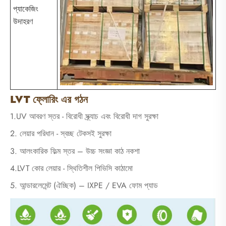
প্যাকেজিং
উদাহরণ
LVT ফ্লোরিং এর গঠন
1.UV আবরণ স্তর - বিরোধী স্ক্র্যাচ এবং বিরোধী দাগ সুরক্ষা
2. লেয়ার পরিধান - স্বচ্ছ টেকসই সুরক্ষা
3. আলংকারিক ফিল্ম স্তর – উচ্চ সংজ্ঞা কাঠ নকশা
4.LVT কোর লেয়ার - স্থিতিশীল পিভিসি কাঠামো
5. আন্ডারলেমেন্ট (ঐচ্ছিক) – IXPE / EVA ফোম প্যাড