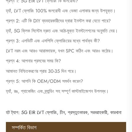
প্রশ্ন 1: 5G EIR LVT ফ্লোরিং কি জলরোধী?
হ্যাঁ, LVT ফ্লোরিং 100% জলরোধী এবং ভেজা এলাকার জন্য উপযুক্ত।
প্রশ্ন 2: এটি কি DIY ব্যবহারকারীদের দ্বারা ইনস্টল করা যেতে পারে?
হ্যাঁ, 5G ক্লিক সিস্টেম দ্রুত এবং আঠা-মুক্ত ইনস্টলেশনের অনুমতি দেয়।
প্রশ্ন 3: এলভিটি এবং এসপিসি ফ্লোরিংয়ের মধ্যে পার্থক্য কী?
LVT নরম এবং আরও আরামদায়ক, যখন SPC কঠিন এবং আরও কঠোর।
প্রশ্ন 4: আপনার প্রসবের সময় কি?
আমানত নিশ্চিতকরণের প্রায় 30-35 দিন পরে।
প্রশ্ন 5: আপনি কি OEM/ODM সমর্থন করেন?
হ্যাঁ, রঙ, প্যাকেজিং এবং ব্র্যান্ডিং সহ সম্পূর্ণ কাস্টমাইজেশন উপলব্ধ।
হট ট্যাগ: 5G EIR LVT ফ্লোরিং, চীন, প্রস্তুতকারক, সরবরাহকারী, কারখানা
সম্পর্কিত বিভাগ