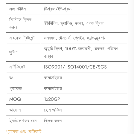
এজ স্টাইল
টি-গ্রুভ/ইউ-গ্রুভ
সিস্টেমে ক্লিক
ইউনিলিন, ভ্যালিঞ্জ, ডাবল, একক ক্লিক
করুন
সারফেস ট্রিটমেন্ট
এমবসড, টেক্সচার্ড, প্লেইন, হ্যান্ড-স্ক্র্যাপড
অ্যান্টি-স্লিপ, 100% জলরোধী, টেকসই, পরিবেশ
সুবিধা
বান্ধব
সার্টিফিকেট
ISO9001/ ISO14001/CE/SGS
রঙ
কাস্টমাইজড
প্যাকেজ
কাস্টমাইজড
MOQ
1x20GP
আবেদন
হোম অফিস
ইনস্টলেশনের ধরন
ক্লিক করুন
প্যাকেজ এবং ডেলিভারি