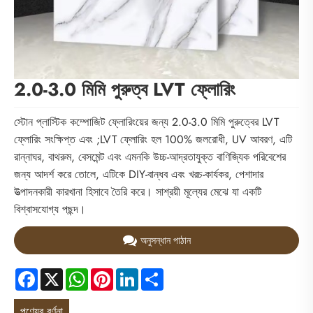
2.0-3.0 মিমি পুরুত্ব LVT ফ্লোরিং
স্টোন প্লাস্টিক কম্পোজিট ফ্লোরিংয়ের জন্য 2.0-3.0 মিমি পুরুত্বের LVT
ফ্লোরিং সংক্ষিপ্ত এবং ;LVT ফ্লোরিং হল 100% জলরোধী, UV আবরণ, এটি
রান্নাঘর, বাথরুম, বেসমেন্ট এবং এমনকি উচ্চ-আদ্রতাযুক্ত বাণিজ্যিক পরিবেশের
জন্য আদর্শ করে তোলে, এটিকে DIY-বান্ধব এবং খরচ-কার্যকর, পেশাদার
উত্পাদনকারী কারখানা হিসাবে তৈরি করে। সাশ্রয়ী মূল্যের মেঝে যা একটি
বিশ্বাসযোগ্য পছন্দ।
অনুসন্ধান পাঠান
Facebook
X
WhatsApp
Pinterest
LinkedIn
Share
পণ্যের বর্ণনা