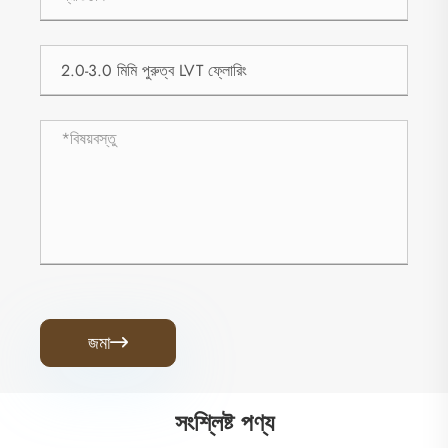
জমা

সংশ্লিষ্ট পণ্য