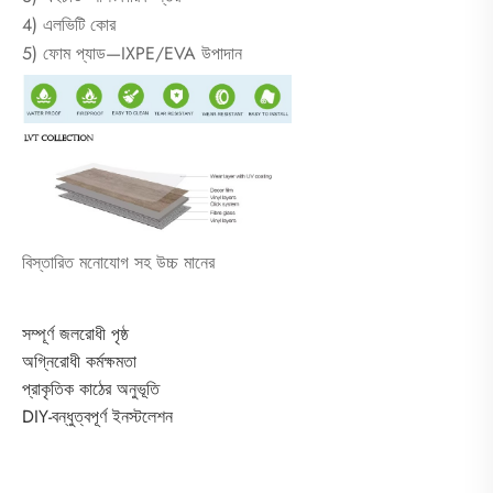
4) এলভিটি কোর
5) ফোম প্যাড—IXPE/EVA উপাদান
বিস্তারিত মনোযোগ সহ উচ্চ মানের
সম্পূর্ণ জলরোধী পৃষ্ঠ
অগ্নিরোধী কর্মক্ষমতা
প্রাকৃতিক কাঠের অনুভূতি
DIY-বন্ধুত্বপূর্ণ ইনস্টলেশন