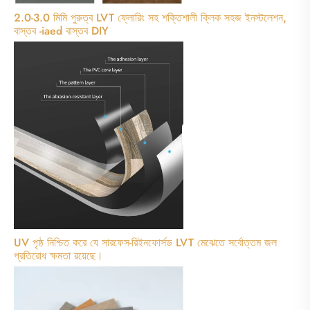
2.0-3.0 মিমি পুরুত্ব LVT ফ্লোরিং সহ শক্তিশালী ক্লিক সহজ ইনস্টলেশন,
বাস্তব -iaed বাস্তব DIY
UV পৃষ্ঠ নিশ্চিত করে যে সারফেস-রিইনফোর্সড LVT মেঝেতে সর্বোত্তম জল
প্রতিরোধ ক্ষমতা রয়েছে।