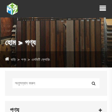
হোম > পণ্য
বাড়ি
পণ্য
এলভিটি ফ্লোরিং
পণ্য