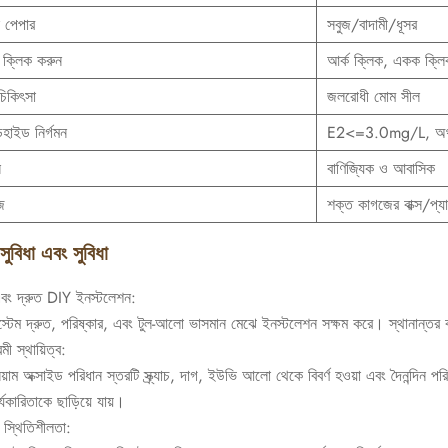
্স পেপার
সবুজ/বাদামী/ধূসর
ম ক্লিক করুন
আর্ক ক্লিক, একক ক্লিক
চিকিৎসা
জলরোধী মোম সীল
িহাইড নির্গমন
E2<=3.0mg/L, অথ
ন
বাণিজ্যিক ও আবাসিক
জ
শক্ত কাগজের বাক্স/প্য
সুবিধা এবং সুবিধা
বং দ্রুত DIY ইনস্টলেশন:
স্টেম দ্রুত, পরিষ্কার, এবং টুল-আলো ভাসমান মেঝে ইনস্টলেশন সক্ষম করে। স্থানান্ত
মী স্থায়িত্ব:
িয়াম অক্সাইড পরিধান স্তরটি স্ক্র্যাচ, দাগ, ইউভি আলো থেকে বিবর্ণ হওয়া এবং দৈনন্দিন 
্যকারিতাকে ছাড়িয়ে যায়।
ক স্থিতিশীলতা: