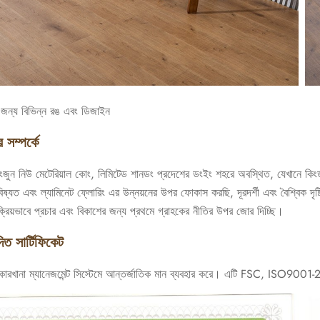
ের জন্য বিভিন্ন রঙ এবং ডিজাইন
সম্পর্কে
ংজুন নিউ মেটেরিয়াল কোং, লিমিটেড শানডং প্রদেশের ডংইং শহরে অবস্থিত, যেখানে কিংড
ষ্যত এবং ল্যামিনেট ফ্লোরিং এর উন্নয়নের উপর ফোকাস করছি, দূরদর্শী এবং বৈশ্বিক দৃষ্টিভ
সক্রিয়ভাবে প্রচার এবং বিকাশের জন্য প্রথমে গ্রাহকের নীতির উপর জোর দিচ্ছি।
ত সার্টিফিকেট
কারখানা ম্যানেজমেন্ট সিস্টেমে আন্তর্জাতিক মান ব্যবহার করে। এটি FSC, ISO900