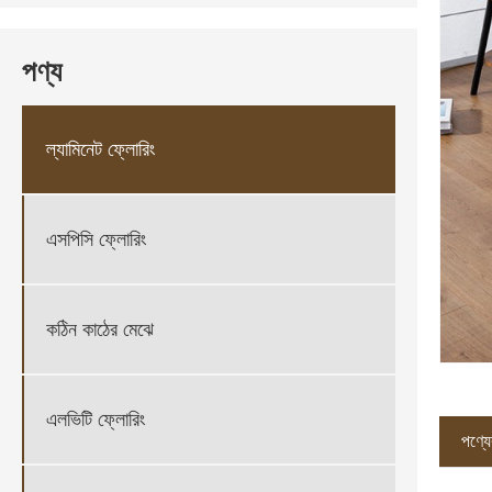
পণ্য
ল্যামিনেট ফ্লোরিং
এসপিসি ফ্লোরিং
কঠিন কাঠের মেঝে
এলভিটি ফ্লোরিং
পণ্যের