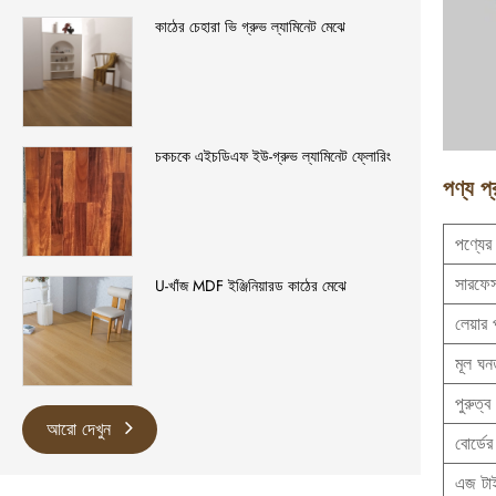
কাঠের চেহারা ভি গ্রুভ ল্যামিনেট মেঝে
চকচকে এইচডিএফ ইউ-গ্রুভ ল্যামিনেট ফ্লোরিং
পণ্য প
পণ্যে
সারফে
U-খাঁজ MDF ইঞ্জিনিয়ারড কাঠের মেঝে
লেয়ার 
মূল ঘন
পুরুত্ব
আরো দেখুন
বোর্ডে
এজ টা