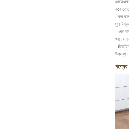
এমডিএফ এ
করে তোলে
• কম রক্ষ
সুপারিশকৃ
• খরচ-কার
খরচের এক
• ডিজাইন
উপলব্ধ
পণ্যের