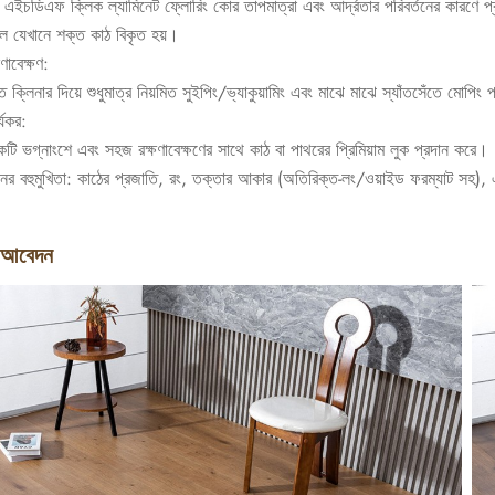
ইচডিএফ ক্লিক ল্যামিনেট ফ্লোরিং কোর তাপমাত্রা এবং আর্দ্রতার পরিবর্তনের কারণে 
 যেখানে শক্ত কাঠ বিকৃত হয়।
ণাবেক্ষণ:
ত ক্লিনার দিয়ে শুধুমাত্র নিয়মিত সুইপিং/ভ্যাকুয়ামিং এবং মাঝে মাঝে স্যাঁতসেঁতে মোপি
্যকর:
টি ভগ্নাংশে এবং সহজ রক্ষণাবেক্ষণের সাথে কাঠ বা পাথরের প্রিমিয়াম লুক প্রদান করে।
ের বহুমুখিতা: কাঠের প্রজাতি, রং, তক্তার আকার (অতিরিক্ত-লং/ওয়াইড ফরম্যাট সহ), এবং পৃ
।
 আবেদন