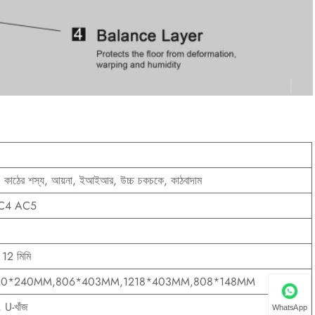
, কাঠের শস্য, আয়না, ইআইআর, উচ্চ চকচকে, কাঠবাদাম
C4 AC5
 12 মিমি
20*240MM,806*403MM,1218*403MM,808*148MM
জ, U-খাঁজ
WhatsApp