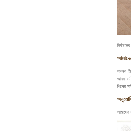
নির্বাচন
আমাদের 
শানডং মি
আমরা ভবি
শিল্পের 
অনুমোদি
আমাদের 