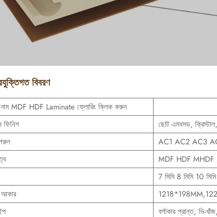
্রযুক্তিগত বিবরণ
র নাম MDF HDF Laminate ফ্লোরিং ক্লিক করুন
স ফিনিশ
ছোট এমবসড, ক্রিস্টাল
পরুন
AC1 AC2 AC3 A
ত্ব
MDF HDF MHDF
7 মিমি 8 মিমি 10 মিমি
র আকার
1218*198MM,12
ইপ
বর্গাকার প্রান্ত, ভি-খাঁ