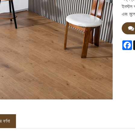
ইনস্টল ক
এবং মূল্
F
 বর্ণনা