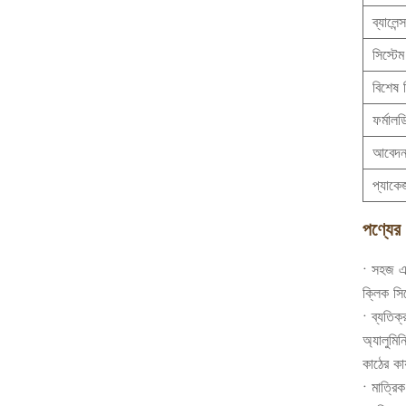
ব্যালেন
সিস্টে
বিশেষ 
ফর্মালড
আবেদ
প্যাকে
পণ্যের 
• সহজ এ
ক্লিক সি
• ব্যতিক্র
অ্যালুমিন
কাঠের কার
• মাত্রি