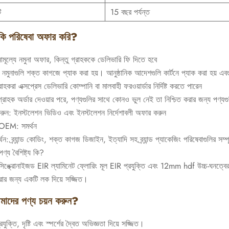
ি
15 বছর পর্যন্ত
ি পরিষেবা অফার করি?
িনামূল্যে নমুনা অফার, কিন্তু গ্রাহককে ডেলিভারি ফি দিতে হবে
 নমুনাগুলি শক্ত কাগজে প্যাক করা হয়। আনুষ্ঠানিক আদেশগুলি কার্টনে প্যাক করা হয় এব
রাহকরা এক্সপ্রেস ডেলিভারি কোম্পানি বা মালবাহী ফরওয়ার্ডার নির্দিষ্ট করতে পারেন
 গ্রাহক অর্ডার দেওয়ার পরে, পণ্যগুলির সাথে কোনও ভুল নেই তা নিশ্চিত করার জন্য পণ্যগু
রুন: ইনস্টলেশন ভিডিও এবং ইনস্টলেশন নির্দেশাবলী অফার করুন
M: সমর্থন
 সমর্থন: ব্র্যান্ড কোডিং, শক্ত কাগজ ডিজাইন, ইত্যাদি সহ ব্র্যান্ড প্যাকেজিং পরিষেবাগুলির স
ণ্য বৈশিষ্ট্য কি?
্ক্রোনাইজড EIR ল্যামিনেট ফ্লোরিং মূল EIR প্রযুক্তি এবং 12mm hdf উচ্চ-ঘনত্বের বে
করার জন্য একটি লক দিয়ে সজ্জিত।
াদের পণ্য চয়ন করুন?
যুক্তি, দৃষ্টি এবং স্পর্শের দ্বৈত অভিজ্ঞতা দিয়ে সজ্জিত।