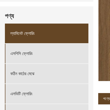
পণ্য
ল্যামিনেট ফ্লোরিং
এসপিসি ফ্লোরিং
কঠিন কাঠের মেঝে
এলভিটি ফ্লোরিং
পণ্যের