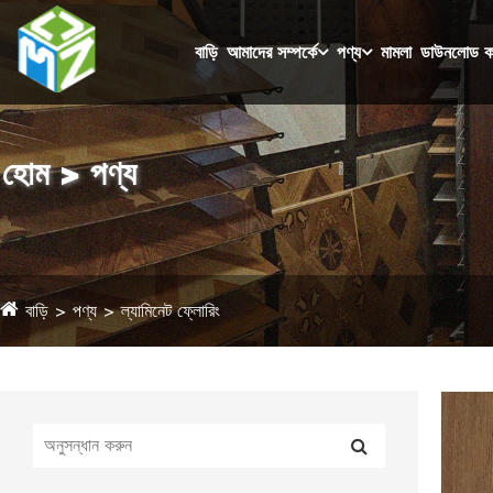
বাড়ি
আমাদের সম্পর্কে
পণ্য
মামলা
ডাউনলোড ক
হোম > পণ্য
বাড়ি
পণ্য
ল্যামিনেট ফ্লোরিং